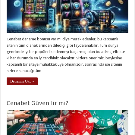
Cenabet deneme bonusu var mı diye merak edenler, bu kapsamlı
sitenin tüm olanaklarından dilediği gibi faydalanabilir. Tüm dünya
genelinde iyi bir popülerlik edinmeyi başarmış olan bu adres, elbette
ki her durumda en iyi tercihiniz olacaktır. Sizlere önerimiz, böylesine
kapsamlı bir siteye muhakkak üye olmanızdır. Sonrasında ise sitenin
sizlere sunacağı tüm …
Devamını Oku »
Cenabet Güvenilir mi?